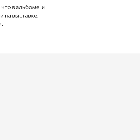
что в альбоме, и
и на выставке.
и.