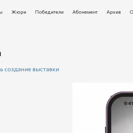
ы
Жюри
Победители
Абонемент
Архив
О
а
ть создание выставки