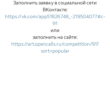
Заполнить заявку в социальной сети
ВКонтакте:
https://vk.com/app51826748_-219504077#c-
91
или
заполнить на сайте:
https://art.opencalls.ru/competition/91?
sort=popular
Отправить заявку в категории работ
стоимостью до 30.000 рублей:
Заполнить заявку в социальной сети
ВКонтакте:
https://vk.com/app51826748_-24337669#c-
92
или