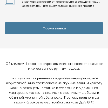
Участие в конкурсе платное и открыто всем художникам и
мастерам, принимающим изложенные ниже правила
Форма заявки
Объявляем III сезон конкурса для всех, кто создает красивое
и качественное ручным трудом!
За «скучным»‎ определением
декоративно-прикладное
искусство
обычно стоят совсем не скучные вещи. И красоту
можно созерцать не только в музеях, но и в домашних
мастерских, кухнях, на столиках с вязанием — в общем, в
обычной жизненной обстановке. Поэтому предпочтем
термин
близкое искусство
абстрактному
ДЭ ПЭ И
.