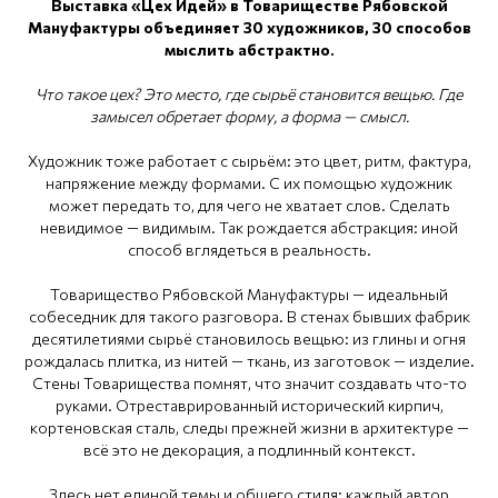
Выставка «Цех Идей» в Товариществе Рябовской
Мануфактуры объединяет 30 художников, 30 способов
мыслить абстрактно.
Что такое цех? Это место, где сырьё становится вещью. Где
замысел обретает форму, а форма — смысл.
Художник тоже работает с сырьём: это цвет, ритм, фактура,
напряжение между формами. С их помощью художник
может передать то, для чего не хватает слов. Сделать
невидимое — видимым. Так рождается абстракция: иной
способ вглядеться в реальность.
Товарищество Рябовской Мануфактуры — идеальный
собеседник для такого разговора. В стенах бывших фабрик
десятилетиями сырьё становилось вещью: из глины и огня
рождалась плитка, из нитей — ткань, из заготовок — изделие.
Стены Товарищества помнят, что значит создавать что-то
руками. Отреставрированный исторический кирпич,
кортеновская сталь, следы прежней жизни в архитектуре —
всё это не декорация, а подлинный контекст.
Здесь нет единой темы и общего стиля: каждый автор