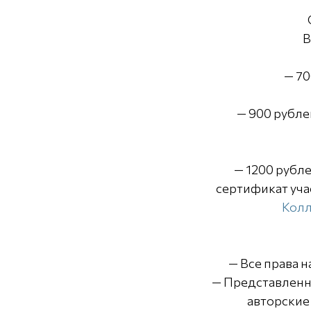
В
— 70
— 900 рубле
— 1200 рубл
сертификат уча
Колл
— Все права 
— Представленн
авторские