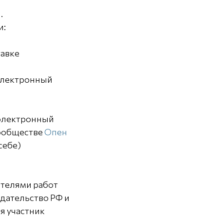
.
и:
тавке
 электронный
 электронный
сообществе
Опен
себе)
ателями работ
дательство РФ и
я участник