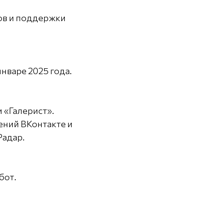
ов и поддержки
нваре 2025 года.
 «Галерист».
ений ВКонтакте и
Радар.
бот.