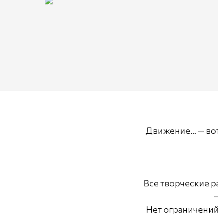
Движение... — во
Все творческие р
—
Нет ограничений 