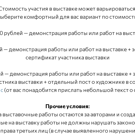
Стоимость участия в выставке может варьироваться
ыберите комфортный для вас вариант по стоимост
0 рублей — демонстрация работы или работ на выс
й — демонстрация работы или работ на выставке +
сертификат участника выставки
ей — демонстрация работы или работ на выставке +
стника выставки + отдельный пост о художнике в 
с
(от вас понадобится прислать небольшой текст о 
Прочие условия:
на выставочные работы остаются за авторами и созд
ые на выставку работы не должны нарушать законо
 права третьих лиц (в случае выявленного нарушени