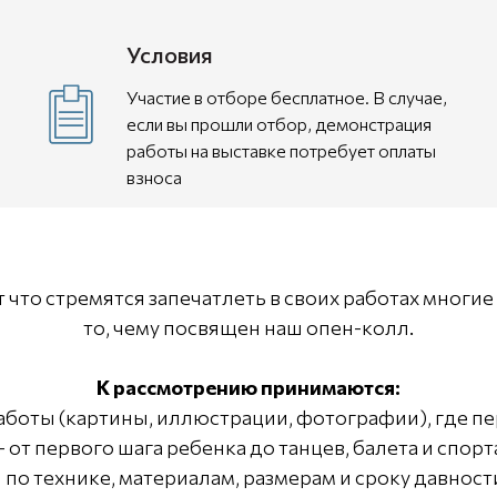
Условия
Участие в отборе бесплатное. В случае,
если вы прошли отбор, демонстрация
работы на выставке потребует оплаты
взноса
т что стремятся запечатлеть в своих работах многие
то, чему посвящен наш опен-колл.
К рассмотрению принимаются:
аботы (картины, иллюстрации, фотографии), где 
 от первого шага ребенка до танцев, балета и спорт
по технике, материалам, размерам и сроку давност