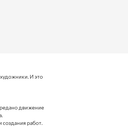
 художники. И это
передано движение
а.
и создания работ.