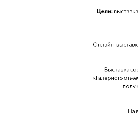
Цели:
выставка
Онлайн-выставка
Выставка со
«Галерист» отме
получ
На 