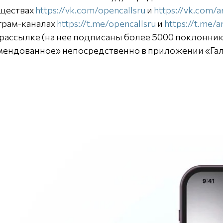
ществах
https://vk.com/opencallsru
и
https://vk.com/a
грам-каналах
https://t.me/opencallsru
и
https://t.me/a
рассылке (на нее подписаны более 5000 поклонник
мендованное» непосредственно в приложении «Гале