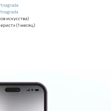
rtnagrada
rtnagrada
ов искусства)
рист» (1 месяц)