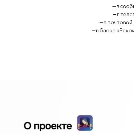
—в сооб
—в теле
—в почтовой 
—в блоке «Реко