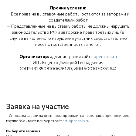
Прочие условия:
— Все права на выставочные работы остаются за авторами и
создателями работ
— Представленные на выставку работы не должны нарушать
законодательство РФ и авторские права третьих лиц (в
случае выявленного нарушения участник самостоятельно
несет ответственность за него).
Организатор:
администрация сайта
opencalls.ru
ИП Лященко Дмитрий Геннадьевич
(ОГРН 323508100676120, ИНН 500107035264)
Заявка на участие
—Отправка заявки на опен-колл проводится через наше приложение в
группе ВКонтакте или через сайт
art.opencalls.ru
Выберите вариант:
1) Участвовать в приложении Опен Коллс в социальной сети ВКонтакте: