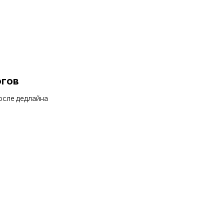
огов
после дедлайна