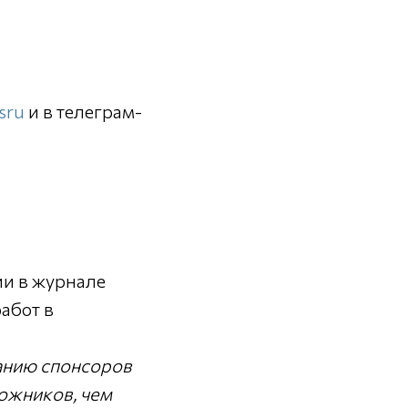
sru
и в телеграм-
и в журнале
абот в
анию спонсоров
дожников, чем