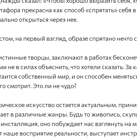
днажды сказал: «Чтобы хорошо выразить себя, 
тафора прекрасна как способ «спрятать» себя в 
ально открыться через нее.
стом, на первый взгляд, образе спрятано нечто
истинные творцы, заключают в работах бескон
и не в силах объяснить, что хотели сказать. За
аится собственный мир, и он способен меняться
его смотрит. Это ли не чудо?
ическое искусство остается актуальным, прин
ет в различные жанры. Будь то живопись, скул
инсталляция, оно побуждает нас взглянуть на 
т наше восприятие реальности, выступает инст