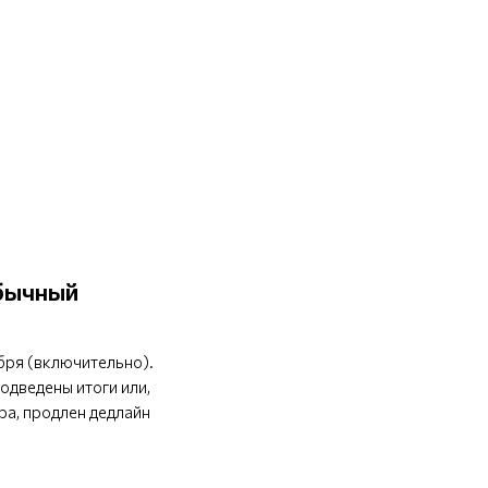
бычный
абря (включительно).
одведены итоги или,
ра, продлен дедлайн