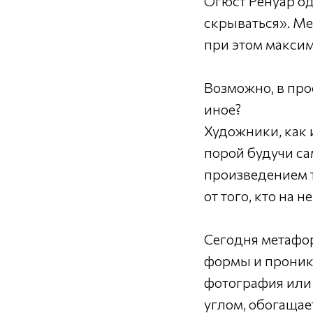
Огюст Ренуар о
скрываться». Ме
при этом максим
Возможно, в про
иное?
Художники, как 
порой будучи сам
произведением т
от того, кто на н
Сегодня метафор
формы и проника
фотография или 
углом, обогащае