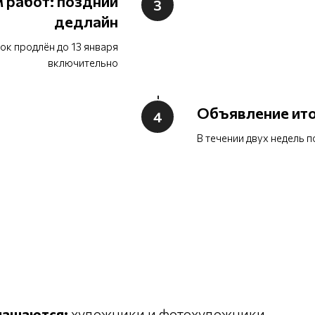
 работ: поздний
дедлайн
ок продлён до 13 января
включительно
Объявление ит
В течении двух недель 
глашаются:
художники и фотохудожники