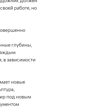
художник должен
своей работе, но
 совершенно
ечные глубины,
 каждым
, в зависимости
имает новые
ьптура,
мир под новым
рументом