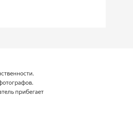
нственности.
фотографов.
атель прибегает