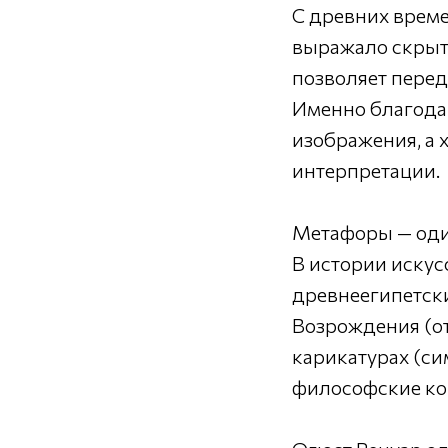
С древних време
выражало скрыт
позволяет перед
Именно благода
изображения, а
интерпретации.
Метафоры — один
В истории искус
древнеегипетски
Возрождения (от
карикатурах (с
философские ко