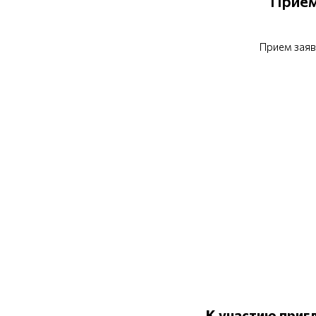
Прием
Прием заяв
К участию при