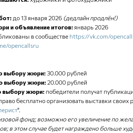
бот:
до 13 января 2026
(дедлайн продлён!)
ри и объявление итогов:
январь 2026
убликованы в сообществе
https://vk.com/opencall
.me/opencallsru
по выбору жюри:
30.000 рублей
по выбору жюри:
20.000 рублей
о выбору жюри:
победители получат публикаци
 право бесплатно организовать выставки своих р
лерист
".
ризовой фонд; возможно его увеличение по жел
ов; в этом случае будет награждено больше ху