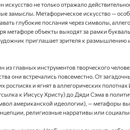
н искусство не только отражало действительнос
ые замыслы. Метафорическое искусство — особ
авать глубокие послания через символы, аллег
ря метафоре объекты выходят за рамки буквал
 художник приглашает зрителя к размышлению 
 из главных инструментов творческого челове
ства они встречались повсеместно. От загадочн
х росписях и ягнят в аллегорических полотнах
сылка к Иисусу Христу) до Дяди Сэма в полити
имвол американской идеологии), — метафоры в
нцепции, религиозные нарративы или социаль