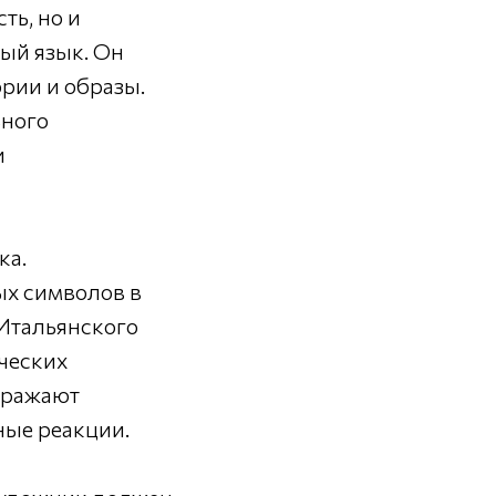
ть, но и
ый язык. Он
ории и образы.
ьного
и
ка.
ых символов в
 Итальянского
ческих
ыражают
ные реакции.