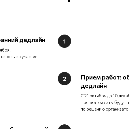
ранний дедлайн
тября.
 взносы за участие
Прием работ: о
дедлайн
С 21 октября до 10 дек
После этой даты будут п
по решению организато