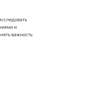
исследовать
ниями и
онять важность