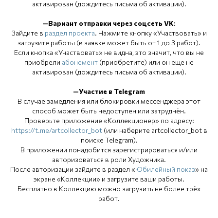
активирован (дождитесь письма об активации).
—Вариант отправки через соцсеть VK:
Зайдите в
раздел проекта
. Нажмите кнопку «Участвовать» и
загрузите работы (в заявке может быть от 1 до 3 работ).
Если кнопка «Участвовать» не видна, это значит, что вы не
приобрели
абонемент
(приобретите) или он еще не
активирован (дождитесь письма об активации).
—Участие в Telegram
В случае замедления или блокировки мессенджера этот
способ может быть недоступен или затруднён.
Проверьте приложение «Коллекционер» по адресу:
https://t.me/artcollector_bot
(или наберите artcollector_bot в
поиске Telegram).
В приложении понадобится зарегистрироваться и/или
авторизоваться в роли Художника.
После авторизации зайдите в раздел «
Юбилейный показ
» на
экране «Коллекции» и загрузите ваши работы.
Бесплатно в Коллекцию можно загрузить не более трёх
работ.