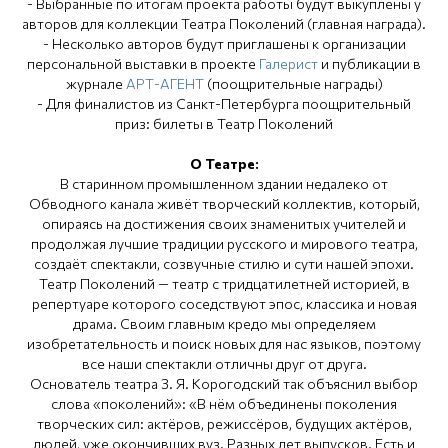
- Выбранные по итогам проекта работы будут выкуплены у
авторов для коллекции Театра Поколений (главная награда).
- Несколько авторов будут приглашены к организации
персональной выставки в проекте
Галерист
и публикации в
журнале
АРТ-АГЕНТ
(поощрительные награды)
- Для финалистов из Санкт-Петербурга поощрительный
приз: билеты в Театр Поколений
О Театре:
В старинном промышленном здании недалеко от
Обводного канала живёт творческий коллектив, который,
опираясь на достижения своих знаменитых учителей и
продолжая лучшие традиции русского и мирового театра,
создаёт спектакли, созвучные стилю и сути нашей эпохи.
Театр Поколений — театр с тридцатилетней историей, в
репертуаре которого соседствуют эпос, классика и новая
драма. Своим главным кредо мы определяем
изобретательность и поиск новых для нас языков, поэтому
все наши спектакли отличны друг от друга.
Основатель театра З. Я. Корогодский так объяснил выбор
слова «поколений»: «В нём объединены поколения
творческих сил: актёров, режиссёров, будущих актёров,
людей, уже окончивших вуз. Разных лет выпусков. Есть и